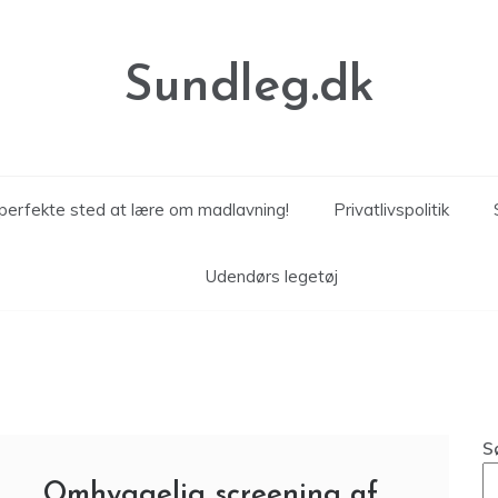
Sundleg.dk
perfekte sted at lære om madlavning!
Privatlivspolitik
Udendørs legetøj
S
Omhyggelig screening af