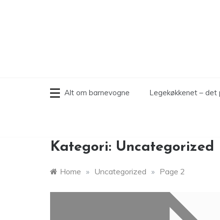
Skip
to
content
Alt om barnevogne
Legekøkkenet – det 
Kategori:
Uncategorized
Home
»
Uncategorized
»
Page 2