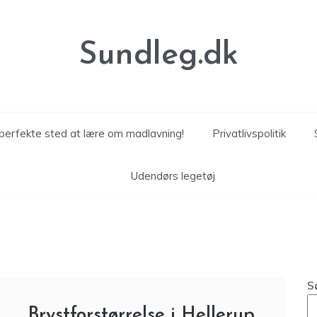
Sundleg.dk
perfekte sted at lære om madlavning!
Privatlivspolitik
Udendørs legetøj
S
Brystforstørrelse i Hellerup