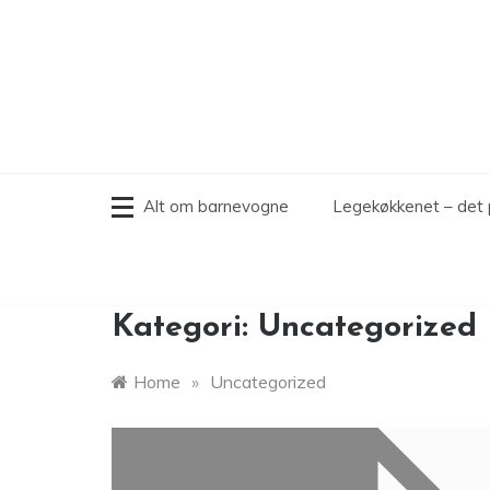
Skip
to
content
Alt om barnevogne
Legekøkkenet – det 
Kategori:
Uncategorized
Home
»
Uncategorized