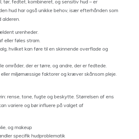
tør, fedtet, kombineret, og sensitiv hud – er
oden hud har også unikke behov, især efterhånden som
 alderen.
jældent urenheder.
 eller føles stram.
alg, hvilket kan føre til en skinnende overflade og
e områder, der er tørre, og andre, der er fedtede.
eller miljømæssige faktorer og kræver skånsom pleje.
trin: rense, tone, fugte og beskytte. Størrelsen af ens
an variere og bør influere på valget af
olie, og makeup
ndler specifik hudproblematik