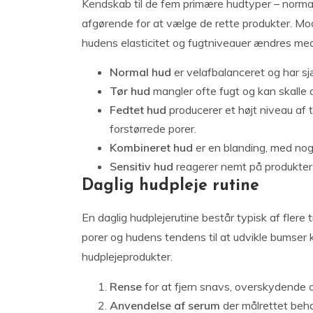
Kendskab til de fem primære hudtyper – normal, 
afgørende for at vælge de rette produkter. M
hudens elasticitet og fugtniveauer ændres med
Normal hud
er velafbalanceret og har s
Tør hud
mangler ofte fugt og kan skalle af
Fedtet hud
producerer et højt niveau af t
forstørrede porer.
Kombineret hud
er en blanding, med nogl
Sensitiv hud
reagerer nemt på produkter 
Daglig hudpleje rutine
En daglig hudplejerutine består typisk af flere 
porer og hudens tendens til at udvikle bumser k
hudplejeprodukter.
Rense
for at fjern snavs, overskydende 
Anvendelse af serum
der målrettet beha