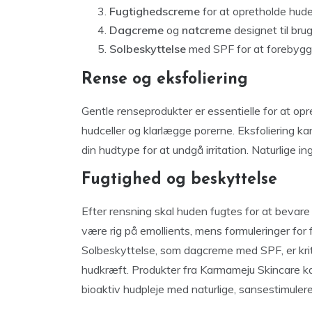
Fugtighedscreme
for at opretholde hude
Dagcreme
og
natcreme
designet til bru
Solbeskyttelse
med SPF for at forebygg
Rense og eksfoliering
Gentle renseprodukter er essentielle for at op
hudceller og klarlægge porerne. Eksfoliering k
din hudtype for at undgå irritation. Naturlige i
Fugtighed og beskyttelse
Efter rensning skal huden fugtes for at bevare
være rig på emollients, mens formuleringer for
Solbeskyttelse, som dagcreme med SPF, er krit
hudkræft. Produkter fra Karmameju Skincare k
bioaktiv hudpleje med naturlige, sansestimuler