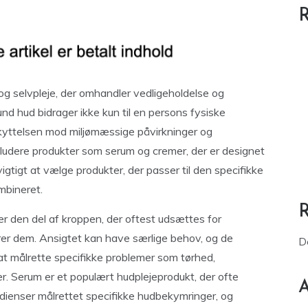
R
 og selvpleje, der omhandler vedligeholdelse og
d hud bidrager ikke kun til en persons fysiske
eskyttelsen mod miljømæssige påvirkninger og
kludere produkter som serum og cremer, der er designet
vigtigt at vælge produkter, der passer til den specifikke
mbineret.
er den del af kroppen, der oftest udsættes for
er dem. Ansigtet kan have særlige behov, og de
D
 at målrette specifikke problemer som tørhed,
er. Serum er et populært hudplejeprodukt, der ofte
A
edienser målrettet specifikke hudbekymringer, og