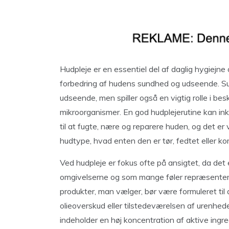
Hudpleje er en essentiel del af daglig hygiejne
forbedring af hudens sundhed og udseende. Sun
udseende, men spiller også en vigtig rolle i b
mikroorganismer. En god hudplejerutine kan in
til at fugte, nære og reparere huden, og det er 
hudtype, hvad enten den er tør, fedtet eller ko
Ved hudpleje er fokus ofte på ansigtet, da det 
omgivelserne og som mange føler repræsenter
produkter, man vælger, bør være formuleret til
olieoverskud eller tilstedeværelsen af urenhed
indeholder en høj koncentration af aktive ingr