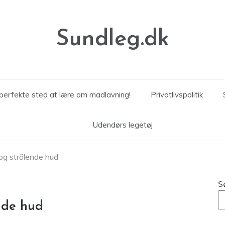
Sundleg.dk
perfekte sted at lære om madlavning!
Privatlivspolitik
Udendørs legetøj
 og strålende hud
S
ende hud