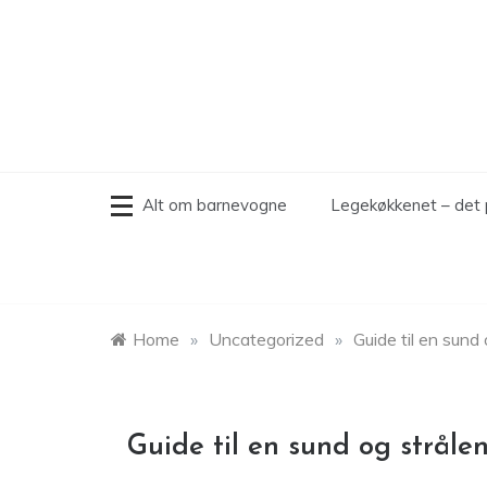
Skip
to
content
Alt om barnevogne
Legekøkkenet – det 
Home
»
Uncategorized
»
Guide til en sund
Guide til en sund og strål